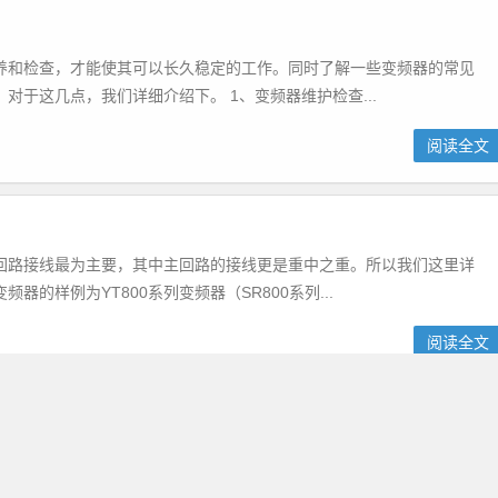
养和检查，才能使其可以长久稳定的工作。同时了解一些变频器的常见
于这几点，我们详细介绍下。 1、变频器维护检查...
阅读全文
回路接线最为主要，其中主回路的接线更是重中之重。所以我们这里详
的样例为YT800系列变频器（SR800系列...
阅读全文
0智能型电机软起动装置
智能型电机软起动装置介绍 系统保护功能-作为变频器、软起动的一种 内置
：不需外加快熔，如起动前或起动过程、运行过程、软停过程中下口发