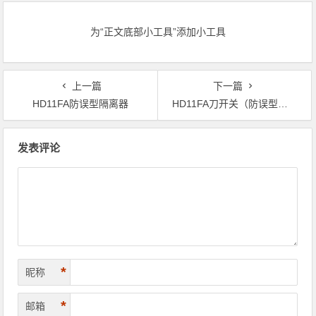
为“正文底部小工具”添加小工具
上一篇
下一篇
HD11FA防误型隔离器
HD11FA刀开关（防误型隔离器）
文章导航
发表评论
*
昵称
*
邮箱