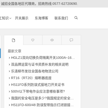
诚招全国各地区代理商，招商热线:0577-62720690.
工知识
开关展示
东海博客
联系我们
最新文章
HGLZ1双向切换负荷隔离开关1000A~1600A
双品牌运营与证书资质补发的相关说明
乐清柳市发往全国各地物流公司
RT16（RT20）熔断器底座
HS11FD系列防误式接地刀开关证书
500V以下带电作业应注意哪些事项?
我国的安全电压是多少?我国规定的安全电压
HS11FD-600/48 防误型带指示灯闭锁接地刀开关