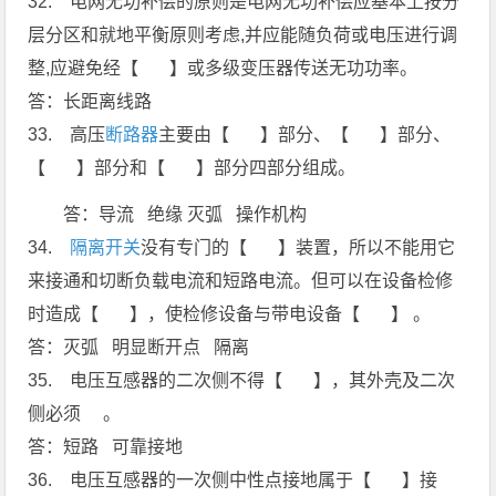
32. 电网无功补偿的原则是电网无功补偿应基本上按分
层分区和就地平衡原则考虑,并应能随负荷或电压进行调
整,应避免经【 】或多级变压器传送无功功率。
答：长距离线路
33. 高压
断路器
主要由【 】部分、【 】部分、
【 】部分和【 】部分四部分组成。
答：导流 绝缘 灭弧 操作机构
34.
隔离开关
没有专门的【 】装置，所以不能用它
来接通和切断负载电流和短路电流。但可以在设备检修
时造成【 】，使检修设备与带电设备【 】 。
答：灭弧 明显断开点 隔离
35. 电压互感器的二次侧不得【 】，其外壳及二次
侧必须 。
答：短路 可靠接地
36. 电压互感器的一次侧中性点接地属于【 】接