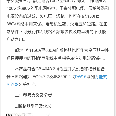
于交流50Hz，额定电流100A至630A，额定工作电压为
400V或690V的配电网络中，用来分配电能、保护线路和
电源设备的过载、欠电压、短路。也可在交流50Hz、
380V网络中用来保护电动机过载、欠电压和短路。在正
常条件下可分别作为线路不频繁装换及电动机的不频繁
启动之用。
额定电流160A至630A的断路器也可作为变压器中性
点直接接地的TN配电系统中单相金属性对地短路保护。
本产品符合GBI4048.2《低压开关设备和控制设备
低压断路器》IEC947-2及JB8590.2《
DW16
系列
万能式
断路器
》等标准。
二：型号含义及分类
1.断路器型号及含义