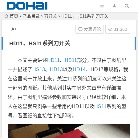
首页
产品目录
刀开关
H​D​1​1、HS11​系​列​刀开​关
A+
发表评论
31,362
H​D​1​1、HS11​系​列​刀开​关
本文主要讲述
HD11
、
HS11
部分，不过由于图纸里
一并描述了
HS13
、
HD13
以及
HD14
、HD17等规格，我
在这里就一并放上来，关注11系列的朋友可以只关注这
一部分的图纸。其他系列其实在另外文章里有详细描
述。由于图纸里描述参数和安装尺寸已经比较详细，本
人在这里就只例举一些常用的HD11以及
HS11
系列的型
号，看图纸的直接往下拉即可。