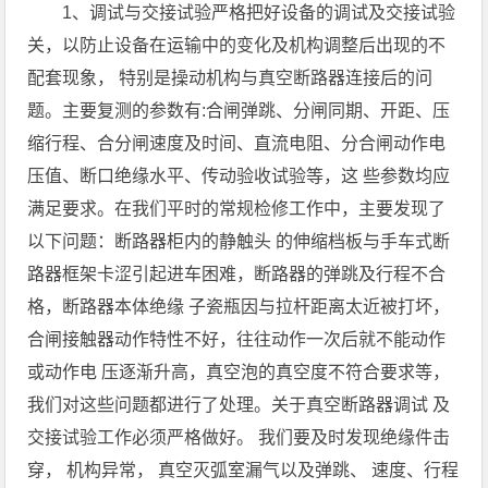
1、调试与交接试验严格把好设备的调试及交接试验
关，以防止设备在运输中的变化及机构调整后出现的不
配套现象， 特别是操动机构与真空断路器连接后的问
题。主要复测的参数有:合闸弹跳、分闸同期、开距、压
缩行程、合分闸速度及时间、直流电阻、分合闸动作电
压值、断口绝缘水平、传动验收试验等，这 些参数均应
满足要求。在我们平时的常规检修工作中，主要发现了
以下问题：断路器柜内的静触头 的伸缩档板与手车式断
路器框架卡涩引起进车困难，断路器的弹跳及行程不合
格，断路器本体绝缘 子瓷瓶因与拉杆距离太近被打坏，
合闸接触器动作特性不好，往往动作一次后就不能动作
或动作电 压逐渐升高，真空泡的真空度不符合要求等，
我们对这些问题都进行了处理。关于真空断路器调试 及
交接试验工作必须严格做好。 我们要及时发现绝缘件击
穿， 机构异常， 真空灭弧室漏气以及弹跳、 速度、行程