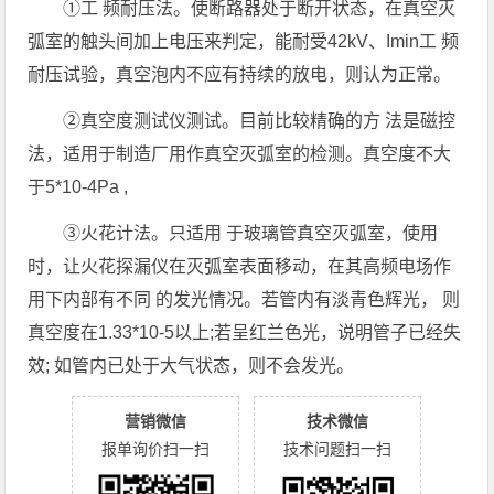
①工 频耐压法。使断路器处于断开状态，在真空灭
弧室的触头间加上电压来判定，能耐受42kV、Imin工 频
耐压试验，真空泡内不应有持续的放电，则认为正常。
②真空度测试仪测试。目前比较精确的方 法是磁控
法，适用于制造厂用作真空灭弧室的检测。真空度不大
于5*10-4Pa ,
③火花计法。只适用 于玻璃管真空灭弧室，使用
时，让火花探漏仪在灭弧室表面移动，在其高频电场作
用下内部有不同 的发光情况。若管内有淡青色辉光， 则
真空度在1.33*10-5以上;若呈红兰色光，说明管子已经失
效; 如管内已处于大气状态，则不会发光。
营销微信
技术微信
报单询价扫一扫
技术问题扫一扫