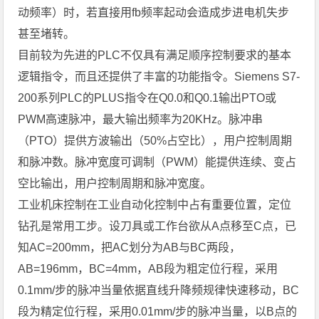
动频率）时，若直接用fb频率起动会造成步进电机失步
甚至堵转。
目前较为先进的PLC不仅具有满足顺序控制要求的基本
逻辑指令，而且还提供了丰富的功能指令。Siemens S7-
200系列PLC的PLUS指令在Q0.0和Q0.1输出PTO或
PWM高速脉冲，最大输出频率为20KHz。脉冲串
（PTO）提供方波输出（50%占空比），用户控制周期
和脉冲数。脉冲宽度可调制（PWM）能提供连续、变占
空比输出，用户控制周期和脉冲宽度。
工业机床控制在工业自动化控制中占有重要位置，定位
钻孔是常用工步。设刀具或工作台欲从A点移至C点，已
知AC=200mm，把AC划分为AB与BC两段，
AB=196mm，BC=4mm，AB段为粗定位行程，采用
0.1mm/步的脉冲当量依据直线升降频规律快速移动，BC
段为精定位行程，采用0.01mm/步的脉冲当量，以B点的