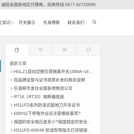
诚招全国各地区代理商，招商热线:0577-62720690.
工知识
开关展示
东海博客
联系我们
最新文章
HGLZ1双向切换负荷隔离开关1000A~1600A
双品牌运营与证书资质补发的相关说明
乐清柳市发往全国各地物流公司
RT16（RT20）熔断器底座
HS11FD系列防误式接地刀开关证书
500V以下带电作业应注意哪些事项?
我国的安全电压是多少?我国规定的安全电压
HS11FD-600/48 防误型带指示灯闭锁接地刀开关