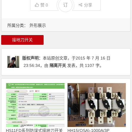
订
赞
0
分享
所属分类：
外形展示
接地刀开关
版权声明：
本站原创文章，于2015 年 7 月 16 日
23:56:34
，由
隔离开关
发表，共 1107 字。
HS11FD系列防误式接地刀开关
HH15(QSA)-1000A/3P