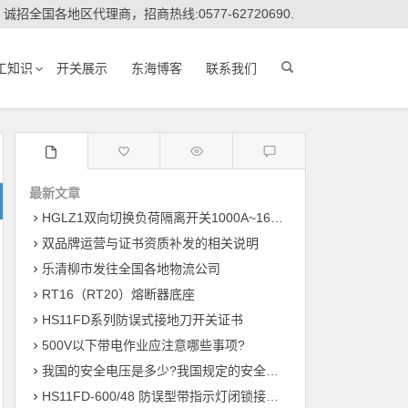
诚招全国各地区代理商，招商热线:0577-62720690.
工知识
开关展示
东海博客
联系我们
最新文章
HGLZ1双向切换负荷隔离开关1000A~1600A
双品牌运营与证书资质补发的相关说明
乐清柳市发往全国各地物流公司
RT16（RT20）熔断器底座
HS11FD系列防误式接地刀开关证书
500V以下带电作业应注意哪些事项?
我国的安全电压是多少?我国规定的安全电压
HS11FD-600/48 防误型带指示灯闭锁接地刀开关