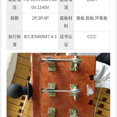
压
0V,1140V
流
极数
2P,3P,4P
底板材
玻板,胶板,环氧板
料
执行标
IEC/EN60947-4-1
证书认
CCC
准
证