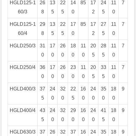
HGLD125-1
26
13
22
14
85
17
24
11
7
60/3
8
5
5
0
2
5
0
HGLD125-1
29
13
22
17
85
17
27
11
7
60/4
8
5
5
0
2
5
0
HGLD250/3
31
17
26
18
11
20
28
11
7
0
0
0
0
0
5
5
0
HGLD250/4
36
17
26
23
11
20
33
11
7
0
0
0
0
0
5
5
0
HGLD400/3
37
24
32
22
16
24
35
18
9
5
0
0
5
0
0
0
0
HGLD400/4
43
24
32
29
16
24
41
18
9
5
0
0
0
0
0
5
0
HGLD630/3
37
26
32
37
16
24
35
18
9